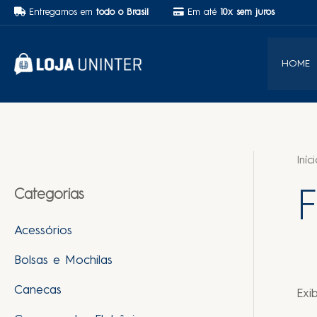
Entregamos em
todo o Brasil
Em até
10x sem juros
HOME
Iníc
Categorias
Acessórios
Bolsas e Mochilas
Canecas
Exi