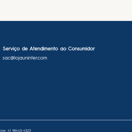
Serviço de Atendimento ao Consumidor
sac@lojauninter.com
one: 41 98445-4525