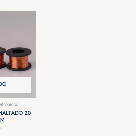
DO
etrônicos
SMALTADO 20
0M
0