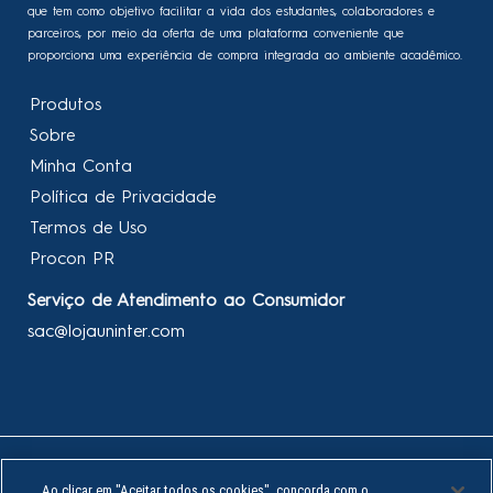
que tem como objetivo facilitar a vida dos estudantes, colaboradores e
parceiros, por meio da oferta de uma plataforma conveniente que
proporciona uma experiência de compra integrada ao ambiente acadêmico.
Produtos
Sobre
Minha Conta
Política de Privacidade
Termos de Uso
Procon PR
Serviço de Atendimento ao Consumidor
sac@lojauninter.com
UNINTER EDUCACIONAL S/A - Rod. BR-277 Curitiba Ponta Grossa, quilômetro
Ao clicar em "Aceitar todos os cookies", concorda com o