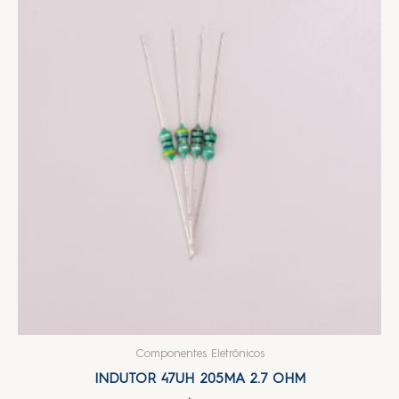
Componentes Eletrônicos
INDUTOR 47UH 205MA 2.7 OHM