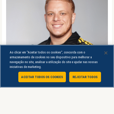
Ao clicar em "Aceitar todos os cookies", concorda com o
armazenamento de cookies no seu dispositivo para melhorar a
navegação no site, analisar a utilização do site e ajudar nas nossas
iniciativas de marketing.
ACEITAR TODOS OS COOKIES
REJEITAR TODOS
Atendimento Online
Jaqueta
JAQUETA UNINTER MASCULINA CURSO
R$
249,90
R$
219,90