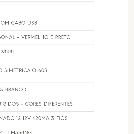
 COM CABO USB
AGONAL – VERMELHO E PRETO
C9808
O SIMETRICA Q-60B
OS BRANCO
RIGIDOS – CORES DIFERENTES
ADO 12+12V 420MA 3 FIOS
IP – LM358NG