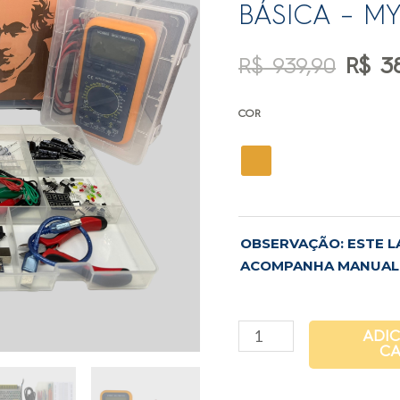
BÁSICA – M
R$
939,90
R$
38
COR
OBSERVAÇÃO: ESTE L
ACOMPANHA MANUAL 
ADI
CA