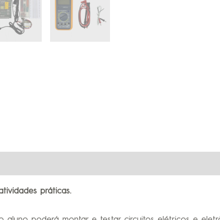
tividades práticas.
aluno poderá montar e testar circuitos elétricos e eletr