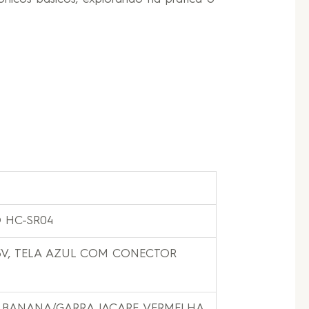
 HC-SR04
, 5V, TELA AZUL COM CONECTOR
G BANANA/GARRA JACARE VERMELHA