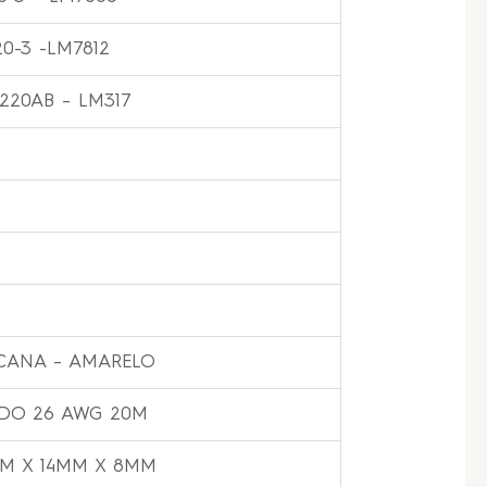
20-3 -LM7812
O220AB – LM317
A CANA – AMARELO
ADO 26 AWG 20M
MM X 14MM X 8MM