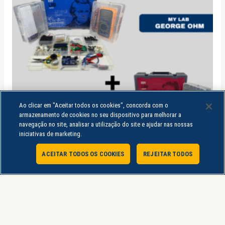
Ao clicar em "Aceitar todos os cookies", concorda com o
armazenamento de cookies no seu dispositivo para melhorar a
navegação no site, analisar a utilização do site e ajudar nas nossas
iniciativas de marketing.
ACEITAR TODOS OS COOKIES
REJEITAR TODOS
Atendimento Online
Laboratórios de Práticas
COMBO LABORATÓRIO DE PRÁTICA – MY LAB
GEORGE OHM + MY LAB NIKOLA TESLA
R$
1.939,80
R$
699,90