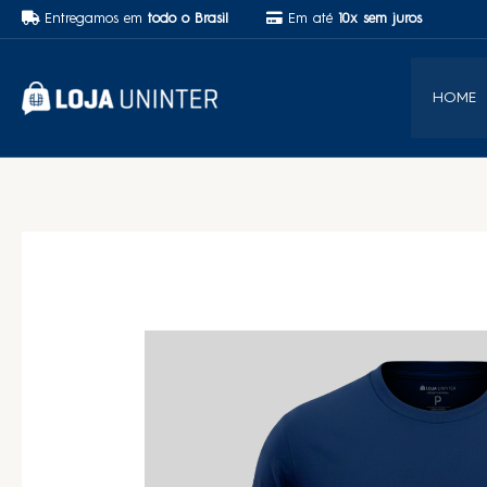
Entregamos em
todo o Brasil
Em até
10x sem juros
HOME