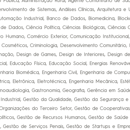
o Pública, Administração Rural, Agente Comunitário de Saú
olvimento de Sistemas, Análises Clínicas, Arquitetura e U
Automação Industrial, Banco de Dados, Biomedicina, Bloc
de Dados, Ciência Política, Ciências Biológicas, Ciências C
o Humano, Comércio Exterior, Comunicação Institucional
 Cosméticos, Criminologia, Desenvolvimento Comunitário,
mação, Design de Games, Design de Interiores, Design d
ecial, Educação Física, Educação Social, Energias Renová
nharia Biomédica, Engenharia Civil, Engenharia de Comp
ica, Eletrônica, Eletrotécnica, Engenharia Mecânica, Esté
a, Fonoaudiologia, Gastronomia, Geografia, Gerência em Saú
Industrial, Gestão da Qualidade, Gestão da Segurança e
Organizações do Terceiro Setor, Gestão de Cooperativas,
Políticos, Gestão de Recursos Humanos, Gestão de Saúde 
is, Gestão de Serviços Penais, Gestão de Startups e Empr