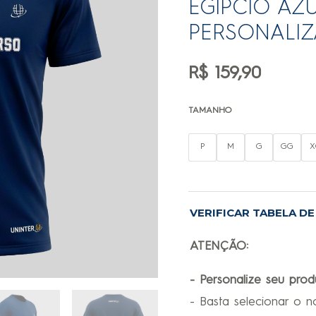
EGÍPCIO AZ
PERSONALIZ
R$
159,90
TAMANHO
P
M
G
GG
X
VERIFICAR TABELA D
ATENÇÃO:
- Personalize seu prod
- Basta selecionar o 