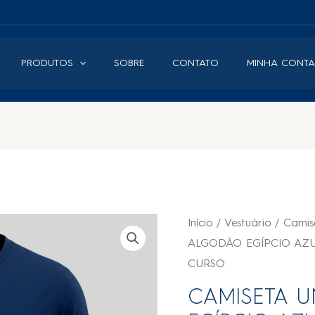
PRODUTOS
SOBRE
CONTATO
MINHA CONTA
Início
/
Vestuário
/
Camis
ALGODÃO EGÍPCIO AZU
CURSO
CAMISETA U