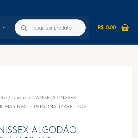
R$
0,00
eta
/
Uninter
/ CAMISETA UNISSEX
L MARINHO – PERSONALIZÁVEL POR
NISSEX ALGODÃO