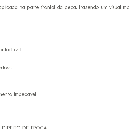
aplicada na parte frontal da peça, trazendo um visual m
onfortável
edoso
imento impecável
DIREITO DE TROCA.