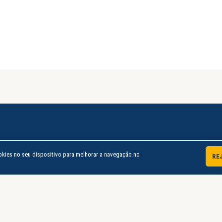
Produtos
kies no seu dispositivo para melhorar a navegação no
RE
Sobre
Minha Conta
Política de Privacidade
Termos de Uso