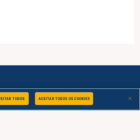
Serviço de Atendimento ao Consumidor
JEITAR TODOS
ACEITAR TODOS OS COOKIES
sac@lojauninter.com
Atendimento Online