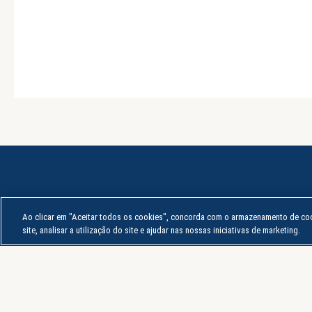
Ao clicar em "Aceitar todos os cookies", concorda com o armazenamento de coo
site, analisar a utilização do site e ajudar nas nossas iniciativas de marketing.
A Loja Uninter é um e-commerce pertencente ao grupo
educacional Uninter que tem como objetivo facilitar a vida dos
estudantes, colaboradores e parceiros, por meio da oferta de
uma plataforma conveniente que proporciona uma experiência
de compra integrada ao ambiente acadêmico.