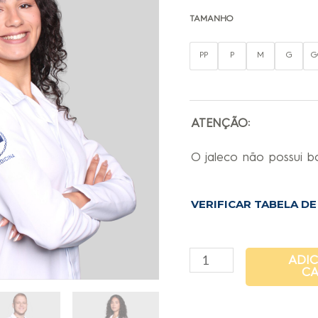
TAMANHO
PP
P
M
G
G
ATENÇÃO:
O jaleco não possui 
VERIFICAR TABELA D
ADI
CA