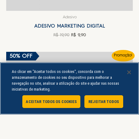
Adesivo
ADESIVO MARKETING DIGITAL
R$
19,90
R$
9,90
50% OFF
Promoção!
Ao clicar em "Aceitar todos os cookies", concorda com o
armazenamento de cookies no seu dispositivo para melhorar a
navegação no site, analisar a utilização do site e ajudar nas nossas
iniciativas de marketing.
ACEITAR TODOS OS COOKIES
REJEITAR TODOS
Atendimento Online