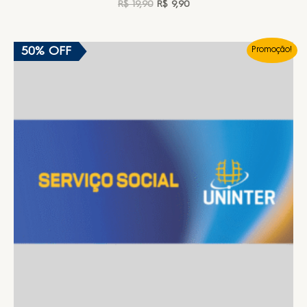
R$
19,90
R$
9,90
50% OFF
Promoção!