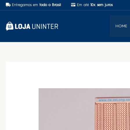
Entregamos em
todo o Brasil
Em até
10x sem juros
HOME