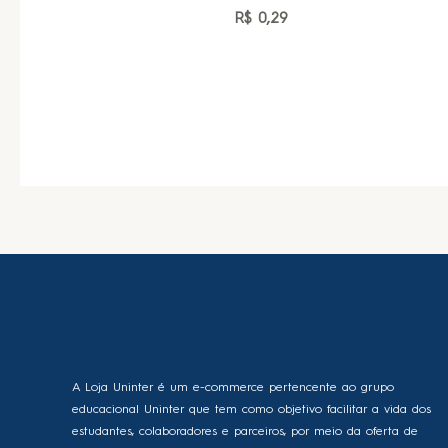
R$
0,29
A Loja Uninter é um e-commerce pertencente ao grupo
educacional Uninter que tem como objetivo facilitar a vida dos
estudantes, colaboradores e parceiros, por meio da oferta de