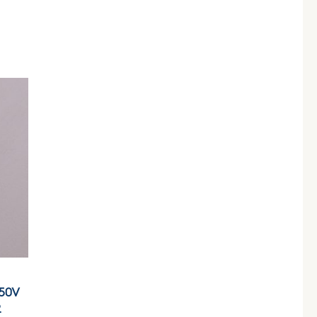
50V
2