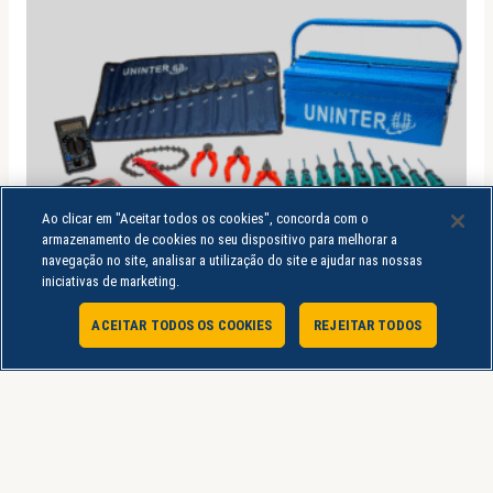
Ao clicar em "Aceitar todos os cookies", concorda com o
armazenamento de cookies no seu dispositivo para melhorar a
navegação no site, analisar a utilização do site e ajudar nas nossas
iniciativas de marketing.
ACEITAR TODOS OS COOKIES
REJEITAR TODOS
Atendimento Online
Laboratórios de Práticas
LABORATÓRIO PRÁTICO DE MECATRÔNICA
AUTOMOTIVA – MY LAB HENRY FORD
R$
609,90
R$
399,90