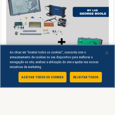
Ao clicar em "Aceitar todos os cookies", concorda com o
armazenamento de cookies no seu dispositivo para melhorar a
navegação no site, analisar a utilização do site e ajudar nas nossas
iniciativas de marketing.
ACEITAR TODOS OS COOKIES
REJEITAR TODOS
Atendimento Online
Laboratórios de Práticas
COMBO LABORATÓRIO DE PRÁTICA – MY LAB
GEORGE BOOLE + MY LAB FREDERICK TAYLOR
R$
1.889,80
R$
799,90