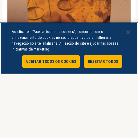
Ao clicar em "Aceitar todos os cookies", concorda com o
armazenamento de cookies no seu dispositivo para melhorar a
navegação no site, analisar a utilização do site e ajudar nas nossas
iniciativas de marketing.
ACEITAR TODOS OS COOKIES
REJEITAR TODOS
Atendimento Online
Acessórios
MOUSE PAD RETANGULAR COM APOIO CURSOS:
ESCOLA JURÍDICA – PRODUTO PERSONALIZÁVEL
R$
49,90