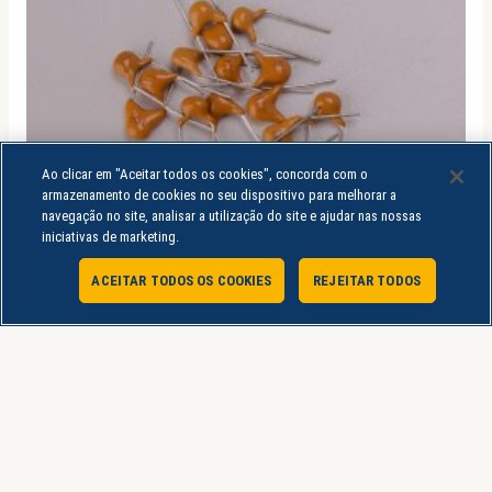
Ao clicar em "Aceitar todos os cookies", concorda com o
armazenamento de cookies no seu dispositivo para melhorar a
navegação no site, analisar a utilização do site e ajudar nas nossas
iniciativas de marketing.
ACEITAR TODOS OS COOKIES
REJEITAR TODOS
Atendimento Online
Capacitor Cerâmico
CAPACITOR CER 10000PF 50V 10% RADIAL X7R – 103
R$
0,20