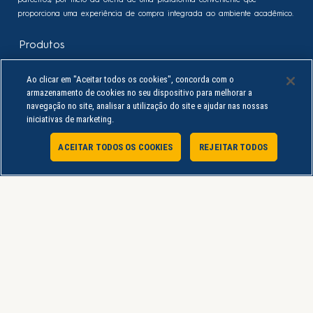
parceiros, por meio da oferta de uma plataforma conveniente que
proporciona uma experiência de compra integrada ao ambiente acadêmico.
Produtos
Sobre
Ao clicar em "Aceitar todos os cookies", concorda com o
Minha Conta
armazenamento de cookies no seu dispositivo para melhorar a
Política de Privacidade
navegação no site, analisar a utilização do site e ajudar nas nossas
iniciativas de marketing.
Termos de Uso
Procon PR
ACEITAR TODOS OS COOKIES
REJEITAR TODOS
Atendimento Online
Serviço de Atendimento ao Consumidor
sac@lojauninter.com
UNINTER EDUCACIONAL S/A - Rod. BR-277 Curitiba Ponta Grossa, quilômetro
103,7 - Rondinha - CEP: 83.608-900 - CNPJ: 02.261.864/0010-48 - Telefone: 41
98445-4525