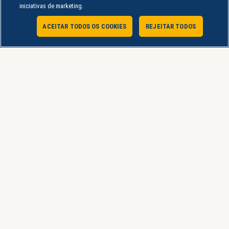
iniciativas de marketing.
ACEITAR TODOS OS COOKIES
REJEITAR TODOS
Atendimento Online
Canecas
CANECA UNINTER TECNOLOGIA EM GESTÃO DE
RECURSOS HUMANOS
R$
49,90
A Loja Uninter é um e-commerce pertencente ao grupo educacional Uninter
que tem como objetivo facilitar a vida dos estudantes, colaboradores e
parceiros, por meio da oferta de uma plataforma conveniente que