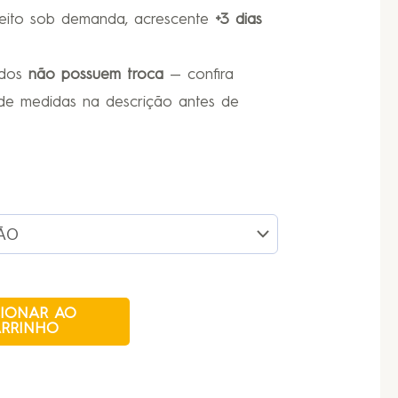
feito sob demanda, acrescente
+3 dias
ados
não possuem troca
— confira
de medidas na descrição antes de
CIONAR AO
RRINHO