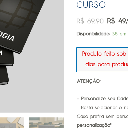
CURSO
R$
69,90
R$
49,
Disponibilidade:
38 em 
Produto feito sob
dias para produ
ATENÇÃO:
- Personalize seu Cade
- Basta selecionar o 
Caso prefira sem pers
personalização"
.