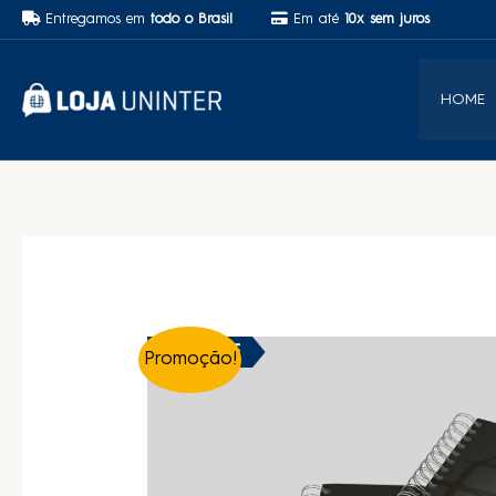
Entregamos em
todo o Brasil
Em até
10x sem juros
HOME
29% OFF
Promoção!