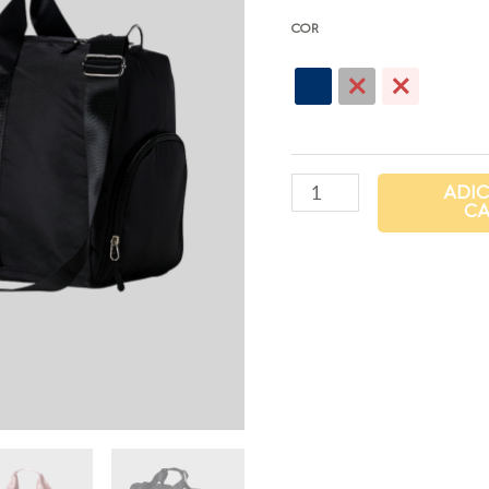
COR
ADI
CA