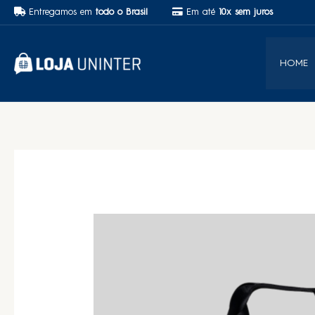
Entregamos em
todo o Brasil
Em até
10x sem juros
HOME