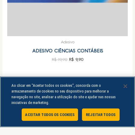
Adesivo
ADESIVO CIÊNCIAS CONTÁBEIS
R$
19,90
R$
9,90
Ao clicar em "Aceitar todos os cookies", concorda com o
armazenamento de cookies no seu dispositivo para melhorar a
navegação no site, analisar a utilização do site e ajudar nas nossas
iniciativas de marketing.
ACEITAR TODOS OS COOKIES
REJEITAR TODOS
Atendimento Online
A Loja Uninter é um e-commerce pertencente ao grupo educacional Uninter