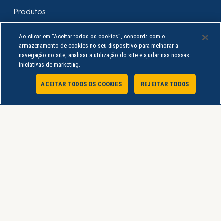
Produtos
Sobre
Ao clicar em "Aceitar todos os cookies", concorda com o
Minha Conta
armazenamento de cookies no seu dispositivo para melhorar a
Política de Privacidade
navegação no site, analisar a utilização do site e ajudar nas nossas
iniciativas de marketing.
Termos de Uso
Procon PR
ACEITAR TODOS OS COOKIES
REJEITAR TODOS
Atendimento Online
Serviço de Atendimento ao Consumidor
sac@lojauninter.com
UNINTER EDUCACIONAL S/A - Rod. BR-277 Curitiba Ponta Grossa, quilômetro
103,7 - Rondinha - CEP: 83.608-900 - CNPJ: 02.261.864/0010-48 - Telefone: 41
98445-4525
Copyright © 2026 | Loja Uninter