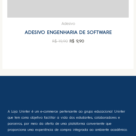
Adesivo
ADESIVO ENGENHARIA DE SOFTWARE
R$
19,90
R$
9,90
A Loja Uninter é um e-commerce pertencente ao grupo educacional Uninter
que tem como objetivo facilitar a vida dos estudantes, colaboradores e
parceiros, por meio da oferta de uma plataforma conveniente que
proporciona uma experiência de compra integrada ao ambiente acadêmico.