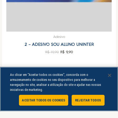
Adesivo
2 – ADESIVO SOU ALUNO UNINTER
R$
19,90
R$
9,90
Ao clicar em "Aceitar todos os cookies", concorda com o
armazenamento de cookies no seu dispositivo para melhorar a
navegação no site, analisar a utilização do site e ajudar nas nossas
iniciativas de marketing.
ACEITAR TODOS OS COOKIES
REJEITAR TODOS
Atendimento Online
A Loja Uninter é um e-commerce pertencente ao grupo educacional Uninter