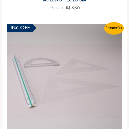
ADESIVO TEOLOGIA
R$
19,90
R$
9,90
18% OFF
Promoção!